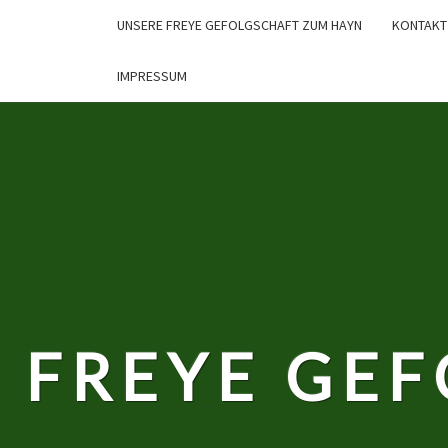
Skip
UNSERE FREYE GEFOLGSCHAFT ZUM HAYN
KONTAKT
to
content
IMPRESSUM
FREYE GE