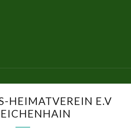
GESCHICHTS-
-HEIMATVEREIN E.V
HEIMATVEREIN
IEICHENHAIN
E.V
DREIEICHENHAIN